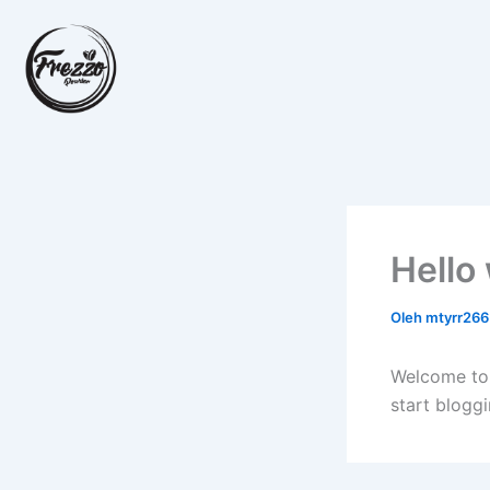
Lewati
ke
konten
Hello
Oleh
mtyrr26
Welcome t
start bloggi