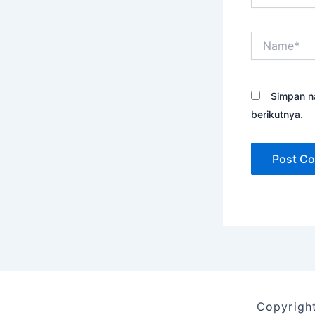
Name*
Simpan n
berikutnya.
Copyrigh