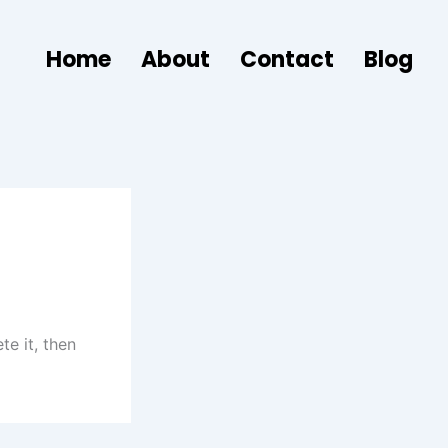
Home
‎About
Contact
‎Blog
ete it, then